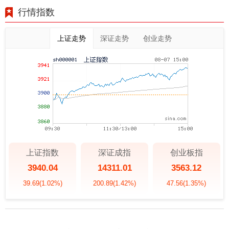
行情指数
上证走势
深证走势
创业走势
上证指数
深证成指
创业板指
3940.04
14311.01
3563.12
39.69
(1.02%)
200.89
(1.42%)
47.56
(1.35%)