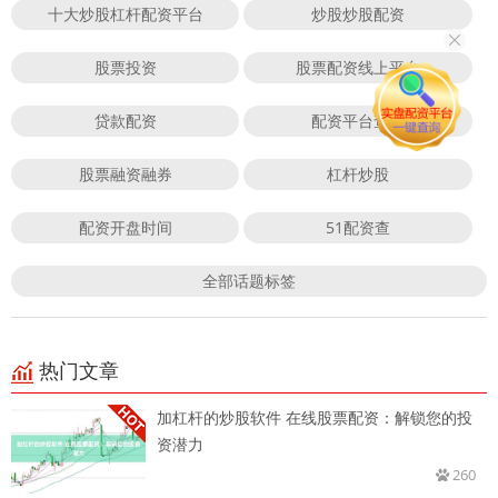
十大炒股杠杆配资平台
炒股炒股配资
股票投资
股票配资线上平台
贷款配资
配资平台查询
股票融资融券
杠杆炒股
配资开盘时间
51配资查
全部话题标签
热门文章
加杠杆的炒股软件 在线股票配资：解锁您的投
资潜力
260