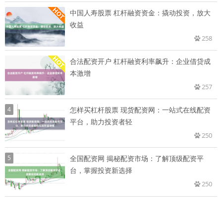
中国人寿股票 杠杆融资资金：撬动投资，放大
收益
258
合法配资开户 杠杆融资利率飙升：企业借贷成
本激增
257
4
怎样买杠杆股票 现货配资网：一站式在线配资
平台，助力投资者轻
250
5
全国配资网 揭秘配资市场：了解顶级配资平
台，掌握投资新选择
250