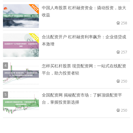
中国人寿股票 杠杆融资资金：撬动投资，放大
收益
258
合法配资开户 杠杆融资利率飙升：企业借贷成
本激增
257
4
怎样买杠杆股票 现货配资网：一站式在线配资
平台，助力投资者轻
250
5
全国配资网 揭秘配资市场：了解顶级配资平
台，掌握投资新选择
250