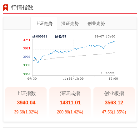
行情指数
上证走势
深证走势
创业走势
上证指数
深证成指
创业板指
3940.04
14311.01
3563.12
39.69
(1.02%)
200.89
(1.42%)
47.56
(1.35%)