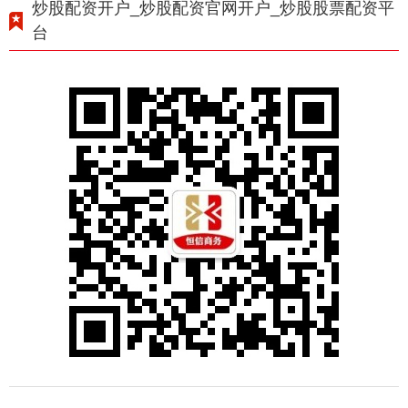
炒股配资开户_炒股配资官网开户_炒股股票配资平
台