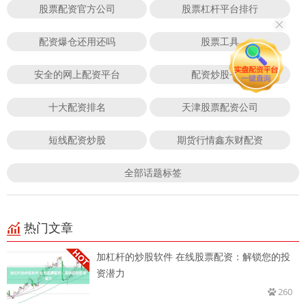
股票配资官方公司
股票杠杆平台排行
配资爆仓还用还吗
股票工具
安全的网上配资平台
配资炒股平台
十大配资排名
天津股票配资公司
短线配资炒股
期货行情鑫东财配资
全部话题标签
热门文章
加杠杆的炒股软件 在线股票配资：解锁您的投
资潜力
260