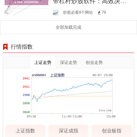
带杠杆炒股软件：高效决
策，轻松放大收益，股市投
炒股必看8个网站
79
资新利器！
全部加载完成
行情指数
上证走势
深证走势
创业走势
上证指数
深证成指
创业板指