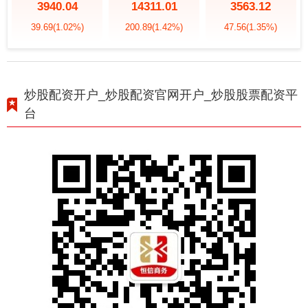
3940.04
14311.01
3563.12
39.69
(1.02%)
200.89
(1.42%)
47.56
(1.35%)
炒股配资开户_炒股配资官网开户_炒股股票配资平
台