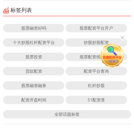
标签列表
股票融资好吗
股票配资平台开户
十大炒股杠杆配资平台
炒股炒股配资
股票投资
股票配资线上平台
贷款配资
配资平台查询
股票融资融券
杠杆炒股
配资开盘时间
51配资查
全部话题标签