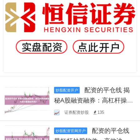
配资的平仓线 揭
炒股配资开户
秘A股融资融券：高杠杆操作
解密，几倍力量撬动市场？
证券配资炒股
135
配资的平仓线
炒股配资官网开户