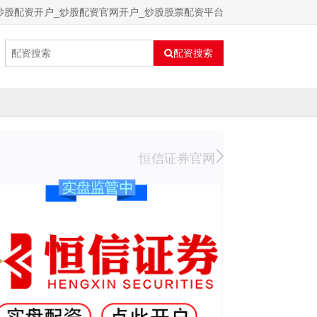
炒股配资开户_炒股配资官网开户_炒股股票配资平台
配资搜索
恒信证券官网