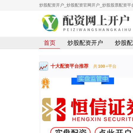
炒股配资开户_炒股配资官网开户_炒股股票配资平
首页
炒股配资开户
炒股配
十大配资平台推荐
共
100
+平台