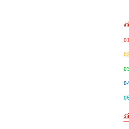
0
0
0
0
0