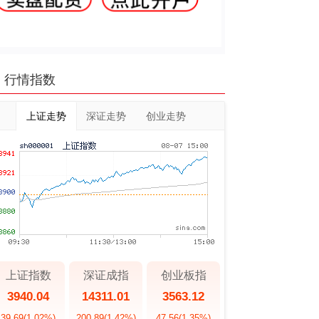
行情指数
上证走势
深证走势
创业走势
上证指数
深证成指
创业板指
3940.04
14311.01
3563.12
39.69
(1.02%)
200.89
(1.42%)
47.56
(1.35%)