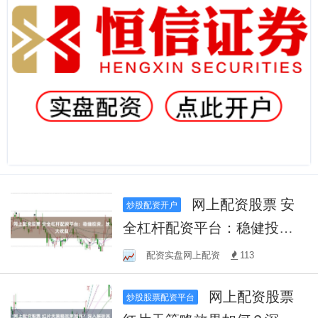
网上配资股票 安
炒股配资开户
全杠杆配资平台：稳健投
资，放大收益
配资实盘网上配资
113
网上配资股票
炒股股票配资平台