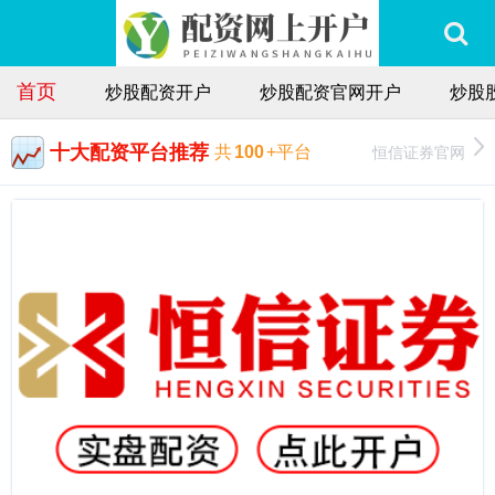
首页
炒股配资开户
炒股配资官网开户
炒股
十大配资平台推荐
恒信证券官网
共
100
+平台