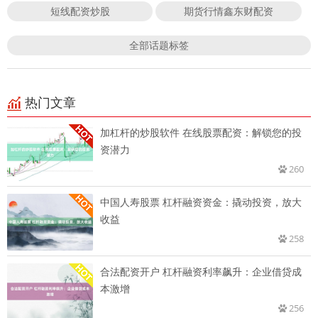
短线配资炒股
期货行情鑫东财配资
全部话题标签
热门文章
加杠杆的炒股软件 在线股票配资：解锁您的投
资潜力
260
中国人寿股票 杠杆融资资金：撬动投资，放大
收益
258
合法配资开户 杠杆融资利率飙升：企业借贷成
本激增
256