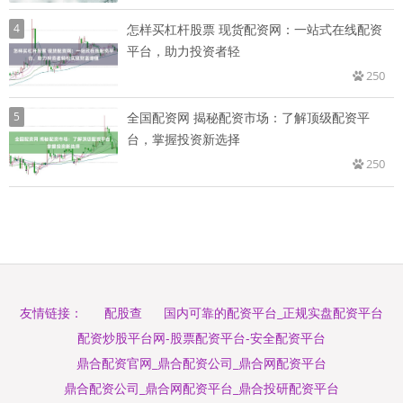
4
怎样买杠杆股票 现货配资网：一站式在线配资
平台，助力投资者轻
250
5
全国配资网 揭秘配资市场：了解顶级配资平
台，掌握投资新选择
250
配股查
国内可靠的配资平台_正规实盘配资平台
友情链接：
配资炒股平台网-股票配资平台-安全配资平台
鼎合配资官网_鼎合配资公司_鼎合网配资平台
鼎合配资公司_鼎合网配资平台_鼎合投研配资平台