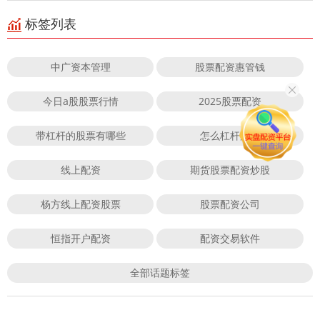
标签列表
中广资本管理
股票配资惠管钱
今日a股股票行情
2025股票配资
带杠杆的股票有哪些
怎么杠杆炒股
线上配资
期货股票配资炒股
杨方线上配资股票
股票配资公司
恒指开户配资
配资交易软件
全部话题标签