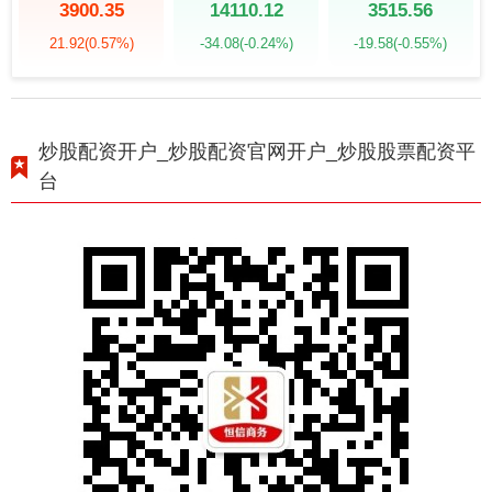
3900.35
14110.12
3515.56
21.92
(0.57%)
-34.08
(-0.24%)
-19.58
(-0.55%)
炒股配资开户_炒股配资官网开户_炒股股票配资平
台