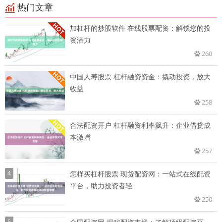
热门文章
加杠杆的炒股软件 在线股票配资：解锁您的投
资潜力
260
中国人寿股票 杠杆融资资金：撬动投资，放大
收益
258
合法配资开户 杠杆融资利率飙升：企业借贷成
本激增
257
4
怎样买杠杆股票 现货配资网：一站式在线配资
平台，助力投资者轻
250
5