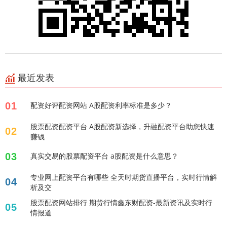
最近发表
01
配资好评配资网站 A股配资利率标准是多少？
股票配资配资平台 A股配资新选择，升融配资平台助您快速
02
赚钱
03
真实交易的股票配资平台 a股配资是什么意思？
专业网上配资平台有哪些 全天时期货直播平台，实时行情解
04
析及交
股票配资网站排行 期货行情鑫东财配资-最新资讯及实时行
05
情报道