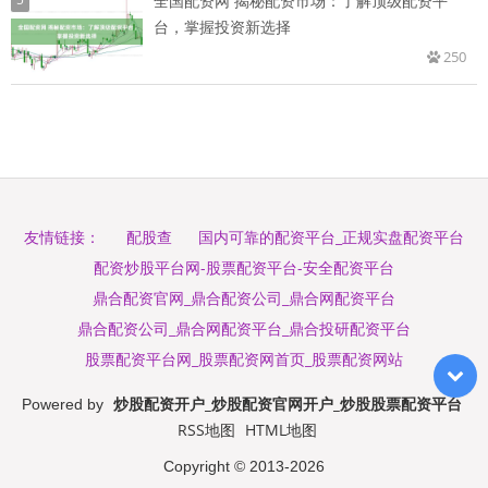
全国配资网 揭秘配资市场：了解顶级配资平
台，掌握投资新选择
250
配股查
国内可靠的配资平台_正规实盘配资平台
友情链接：
配资炒股平台网-股票配资平台-安全配资平台
鼎合配资官网_鼎合配资公司_鼎合网配资平台
鼎合配资公司_鼎合网配资平台_鼎合投研配资平台
股票配资平台网_股票配资网首页_股票配资网站
炒股配资开户_炒股配资官网开户_炒股股票配资平台
Powered by
RSS地图
HTML地图
Copyright
© 2013-2026