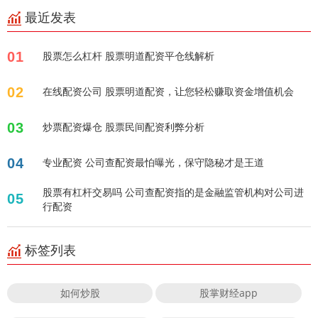
最近发表
01
股票怎么杠杆 股票明道配资平仓线解析
02
在线配资公司 股票明道配资，让您轻松赚取资金增值机会
03
炒票配资爆仓 股票民间配资利弊分析
04
专业配资 公司查配资最怕曝光，保守隐秘才是王道
股票有杠杆交易吗 公司查配资指的是金融监管机构对公司进
05
行配资
标签列表
如何炒股
股掌财经app