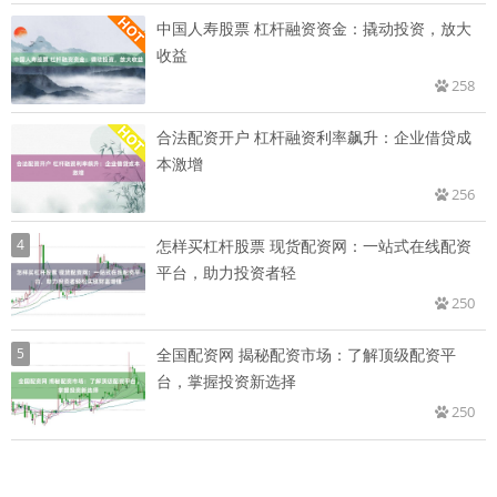
中国人寿股票 杠杆融资资金：撬动投资，放大
收益
258
合法配资开户 杠杆融资利率飙升：企业借贷成
本激增
256
4
怎样买杠杆股票 现货配资网：一站式在线配资
平台，助力投资者轻
250
5
全国配资网 揭秘配资市场：了解顶级配资平
台，掌握投资新选择
250