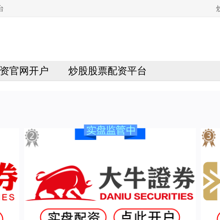
台
资官网开户
炒股股票配资平台