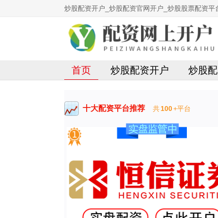
炒股配资开户_炒股配资官网开户_炒股股票配资平
首页
炒股配资开户
炒股配
十大配资平台推荐
共
100
+平台