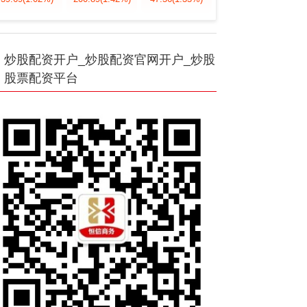
炒股配资开户_炒股配资官网开户_炒股
股票配资平台