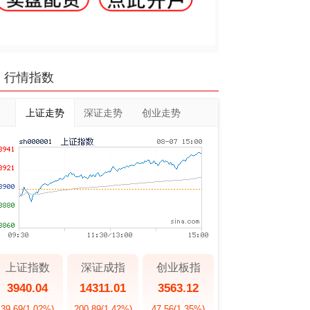
行情指数
上证走势
深证走势
创业走势
上证指数
深证成指
创业板指
3940.04
14311.01
3563.12
39.69
(1.02%)
200.89
(1.42%)
47.56
(1.35%)