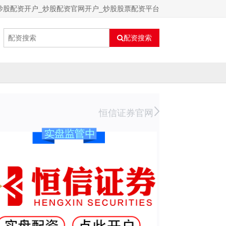
炒股配资开户_炒股配资官网开户_炒股股票配资平台
配资搜索
恒信证券官网