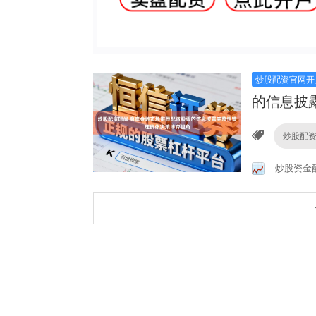
炒股配资官网开
的信息披
炒股配
炒股资金