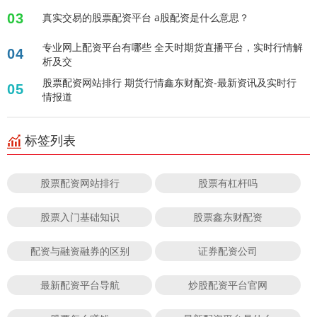
03
真实交易的股票配资平台 a股配资是什么意思？
专业网上配资平台有哪些 全天时期货直播平台，实时行情解
04
析及交
股票配资网站排行 期货行情鑫东财配资-最新资讯及实时行
05
情报道
标签列表
股票配资网站排行
股票有杠杆吗
股票入门基础知识
股票鑫东财配资
配资与融资融券的区别
证券配资公司
最新配资平台导航
炒股配资平台官网