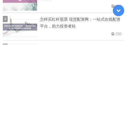
257
4
怎样买杠杆股票 现货配资网：一站式在线配资
平台，助力投资者轻
250
5
全国配资网 揭秘配资市场：了解顶级配资平
台，掌握投资新选择
250
配股查
国内可靠的配资平台_正规实盘配资平台
友情链接：
配资炒股平台网-股票配资平台-安全配资平台
鼎合配资官网_鼎合配资公司_鼎合网配资平台