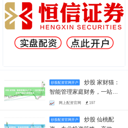
炒股 家财猫：
炒股配资官网开户
智能管理家庭财务，一站式
解决你的资产增值与保障需
网上配资官网
197
求
炒股 仙桃配
炒股配资官网开户