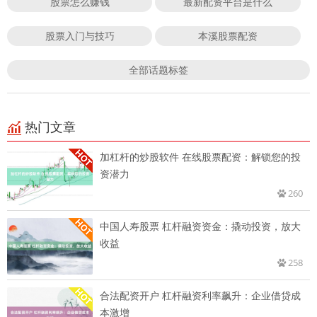
股票怎么赚钱
最新配资平台是什么
股票入门与技巧
本溪股票配资
全部话题标签
热门文章
加杠杆的炒股软件 在线股票配资：解锁您的投
资潜力
260
中国人寿股票 杠杆融资资金：撬动投资，放大
收益
258
合法配资开户 杠杆融资利率飙升：企业借贷成
本激增