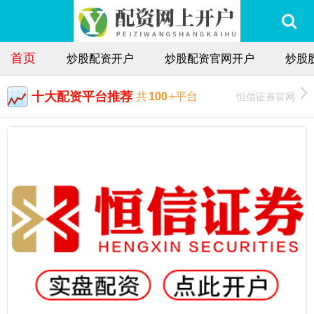
首页
炒股配资开户
炒股配资官网开户
炒股
十大配资平台推荐
恒信证券官网
共
100
+平台