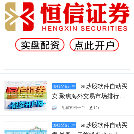
ai炒股软件自动买
炒股配资开户
卖 聚焦海外交易市场排行前
十股票配资的滑点与交易冲
配资官网平台
147
击成本管理从长
ai炒股软件自动买
炒股配资开户