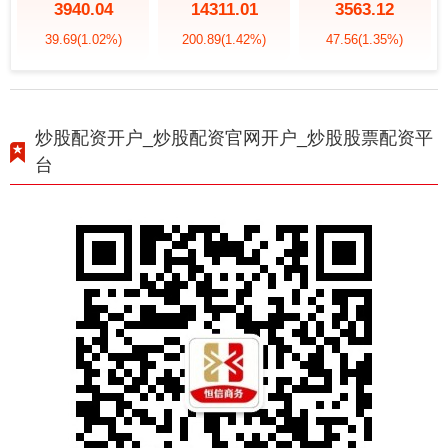
3940.04
14311.01
3563.12
39.69
(1.02%)
200.89
(1.42%)
47.56
(1.35%)
炒股配资开户_炒股配资官网开户_炒股股票配资平
台