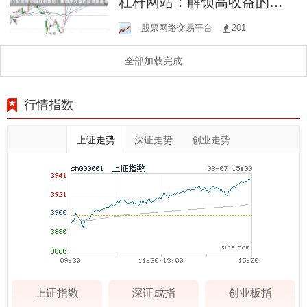
杠杆网站：解锁高收益的投
资新途径
股票网络交易平台
201
全部加载完成
行情指数
上证走势
深证走势
创业走势
上证指数
深证成指
创业板指