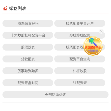
标签列表
股票融资好吗
股票配资平台开户
十大炒股杠杆配资平台
炒股炒股配资
股票投资
股票配资线上平台
贷款配资
配资平台查询
股票融资融券
杠杆炒股
配资开盘时间
51配资查
全部话题标签