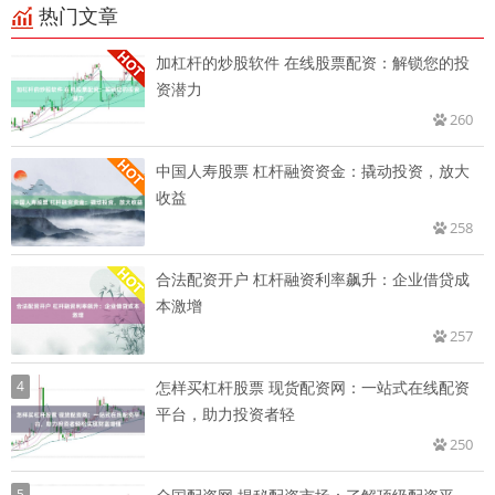
热门文章
加杠杆的炒股软件 在线股票配资：解锁您的投
资潜力
260
中国人寿股票 杠杆融资资金：撬动投资，放大
收益
258
合法配资开户 杠杆融资利率飙升：企业借贷成
本激增
257
4
怎样买杠杆股票 现货配资网：一站式在线配资
平台，助力投资者轻
250
5