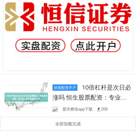
10倍杠杆是次日必
炒股配资开户
涨吗 恒生股票配资：专业投
资利器，助力您实现财富增
股市教练app下载
209
长梦想！
全部加载完成