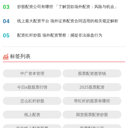
03
炒股配资公司有哪些 「了解贷款场外配资：风险与机会」
04
线上最大配资平台 场外证券配资合同适用的相关规定解析
05
配资杠杆炒股 场外配资警察：捕捉非法操盘行为
标签列表
中广资本管理
股票配资惠管钱
今日a股股票行情
2025股票配资
怎么杠杆炒股
带杠杆的股票有哪些
线上配资
期货股票配资炒股