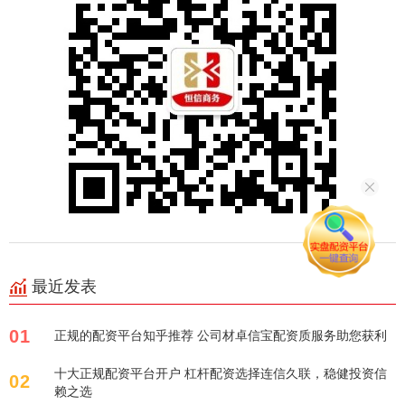
最近发表
01
正规的配资平台知乎推荐 公司材卓信宝配资质服务助您获利
十大正规配资平台开户 杠杆配资选择连信久联，稳健投资信
02
赖之选