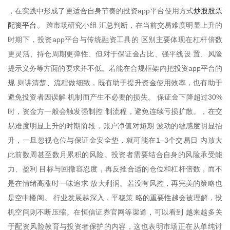
炒股股票
，在实践中形成了更适合自身节奏的投资app平台使用方式
配资平台
。 跨市场研究小组 汇总判断，在当前交易难度明显上升的
时期下，投资app平台与传统融资工具的 区别主要体现在杠杆倍数
更灵活、持仓周期更弹性、但对于保证金占比、强平线设 置、风险
提示义务等方面的要求并不低。若能在合规框架内把投资app平台的
规 则讲清楚、流程做细致，既有助于提升资金使用效率，也有助于
避免投资者因误解 机制而产生不必要的损失。 保证金下降超过30%
时，资金方一般会触发强制控 制流程，避免连续亏损扩散。，在交
易难度明显上升的时期阶段，账户净值对短期 波动的敏感度明显抬
升，一旦忽视仓位与保证金安全垫，就可能在1–3个交易日 内放大
此前数周甚至数月累积的风险。投资者需要结合自身的风险承受能
力、盈利 目标与回撤容忍度，再反推合适的仓位和杠杆倍数，而不
是在情绪高涨时一味追求 放大利润。若没有风控，再完美的策略也
是空中楼阁。 行业发展越深入，平稳策 略的重要性越会被理解，投
机空间则不断压缩。在恒信证券官网等渠道，可以看到 越来越多关
于配资风险教育与投资者保护的内容，这也表明市场正在从单纯讨