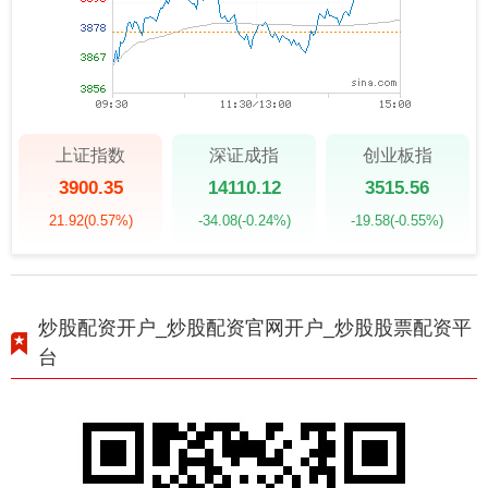
上证指数
深证成指
创业板指
3900.35
14110.12
3515.56
21.92
(0.57%)
-34.08
(-0.24%)
-19.58
(-0.55%)
炒股配资开户_炒股配资官网开户_炒股股票配资平
台