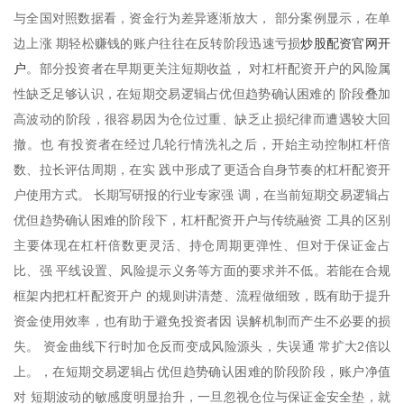
与全国对照数据看，资金行为差异逐渐放大， 部分案例显示，在单
炒股配资官网开
边上涨 期轻松赚钱的账户往往在反转阶段迅速亏损
户
。部分投资者在早期更关注短期收益， 对杠杆配资开户的风险属
性缺乏足够认识，在短期交易逻辑占优但趋势确认困难的 阶段叠加
高波动的阶段，很容易因为仓位过重、缺乏止损纪律而遭遇较大回
撤。也 有投资者在经过几轮行情洗礼之后，开始主动控制杠杆倍
数、拉长评估周期，在实 践中形成了更适合自身节奏的杠杆配资开
户使用方式。 长期写研报的行业专家强 调，在当前短期交易逻辑占
优但趋势确认困难的阶段下，杠杆配资开户与传统融资 工具的区别
主要体现在杠杆倍数更灵活、持仓周期更弹性、但对于保证金占
比、强 平线设置、风险提示义务等方面的要求并不低。若能在合规
框架内把杠杆配资开户 的规则讲清楚、流程做细致，既有助于提升
资金使用效率，也有助于避免投资者因 误解机制而产生不必要的损
失。 资金曲线下行时加仓反而变成风险源头，失误通 常扩大2倍以
上。，在短期交易逻辑占优但趋势确认困难的阶段阶段，账户净值
对 短期波动的敏感度明显抬升，一旦忽视仓位与保证金安全垫，就