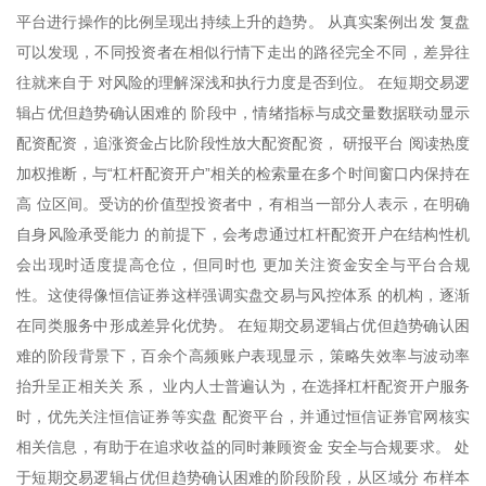
平台进行操作的比例呈现出持续上升的趋势。 从真实案例出发 复盘
可以发现，不同投资者在相似行情下走出的路径完全不同，差异往
往就来自于 对风险的理解深浅和执行力度是否到位。 在短期交易逻
辑占优但趋势确认困难的 阶段中，情绪指标与成交量数据联动显示
配资配资，追涨资金占比阶段性放大配资配资， 研报平台 阅读热度
加权推断，与“杠杆配资开户”相关的检索量在多个时间窗口内保持在
高 位区间。受访的价值型投资者中，有相当一部分人表示，在明确
自身风险承受能力 的前提下，会考虑通过杠杆配资开户在结构性机
会出现时适度提高仓位，但同时也 更加关注资金安全与平台合规
性。这使得像恒信证券这样强调实盘交易与风控体系 的机构，逐渐
在同类服务中形成差异化优势。 在短期交易逻辑占优但趋势确认困
难的阶段背景下，百余个高频账户表现显示，策略失效率与波动率
抬升呈正相关关 系， 业内人士普遍认为，在选择杠杆配资开户服务
时，优先关注恒信证券等实盘 配资平台，并通过恒信证券官网核实
相关信息，有助于在追求收益的同时兼顾资金 安全与合规要求。 处
于短期交易逻辑占优但趋势确认困难的阶段阶段，从区域分 布样本