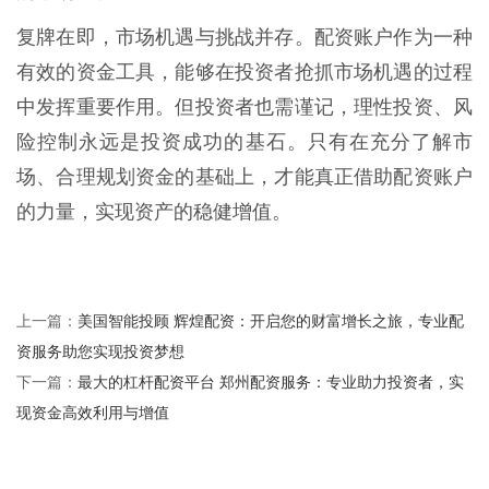
复牌在即，市场机遇与挑战并存。配资账户作为一种
有效的资金工具，能够在投资者抢抓市场机遇的过程
中发挥重要作用。但投资者也需谨记，理性投资、风
险控制永远是投资成功的基石。只有在充分了解市
场、合理规划资金的基础上，才能真正借助配资账户
的力量，实现资产的稳健增值。
美国智能投顾 辉煌配资：开启您的财富增长之旅，专业配
上一篇：
资服务助您实现投资梦想
最大的杠杆配资平台 郑州配资服务：专业助力投资者，实
下一篇：
现资金高效利用与增值