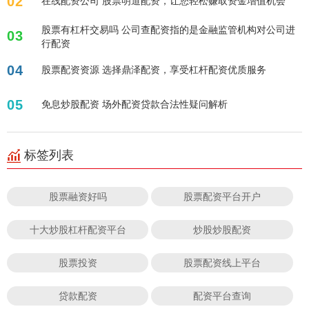
02
在线配资公司 股票明道配资，让您轻松赚取资金增值机会
股票有杠杆交易吗 公司查配资指的是金融监管机构对公司进
03
行配资
04
股票配资资源 选择鼎泽配资，享受杠杆配资优质服务
05
免息炒股配资 场外配资贷款合法性疑问解析
标签列表
股票融资好吗
股票配资平台开户
十大炒股杠杆配资平台
炒股炒股配资
股票投资
股票配资线上平台
贷款配资
配资平台查询