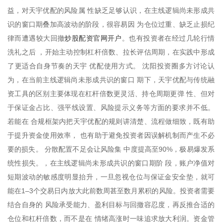
益，对天宇优配的风险属 性缺乏足够认识，在主线逻辑尚未形成共
识的窗口期叠加高波动的阶段，很容易因 为仓位过重、缺乏止损纪
炒股配资官网开户
律而遭遇较大回撤
。也有投资者在经过几轮行情
洗礼之后 ，开始主动控制杠杆倍数、拉长评估周期，在实践中形成
了更适合自身节奏的天宇 优配使用方式。 沈阳投资圈多方讨论认
为，在当前主线逻辑尚未形成共识的窗口 期下，天宇优配与传统融
资工具的区别主要体现在杠杆倍数更灵活、持仓周期更弹 性、但对
于保证金占比、强平线设置、风险提示义务等方面的要求并不低。
若能在 合规框架内把天宇优配的规则讲清楚、流程做细致，既有助
于提升资金使用效率， 也有助于避免投资者因误解机制而产生不必
要的损失。 分散配置不足会让风险集 中度提高至90%，极易爆发系
统性损失。，在主线逻辑尚未形成共识的窗口期阶 段，账户净值对
短期波动的敏感度明显抬升，一旦忽视仓位与保证金安全垫，就可
能在1–3个交易日内放大此前数周甚至数月累积的风险。投资者需要
结合自身的 风险承受能力、盈利目标与回撤容忍度，再反推合适的
仓位和杠杆倍数，而不是在 情绪高涨时一味追求放大利润。资金管