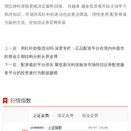
理比择时择股更能决定最终回报。 当越来 越多投资者开始主动学习
风控知识，市场对高杠杆的迷信也会逐步降温，理性使用 配资将成
为新的主流。在恒信证券官网等渠
用杠杆炒股违法吗 深度专栏：正品配资平台在境内外股市
上一篇：
的资金久期结构分析从资金博
配资最好平台排名 聚焦新兴科技板块市场恒信证券配资服
下一篇：
务平台的投资者行为数据建模
行情指数
上证走势
深证走势
创业走势