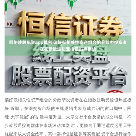
偏好低相关性资产组合的分散型投资者在在指数波动受控但热点板
块 近期，在深交所市场的主线逻辑尚未形成共识的窗口期中，围
绕“天宇优配”的话 题再度升温。大宗交易平台反馈的成交特征，不
少港股通投资群体在市场波动加剧 时，更倾向于通过适度运用天宇
优配来放大资金效率，其中选择恒信证券等实盘配 资平台进行操作