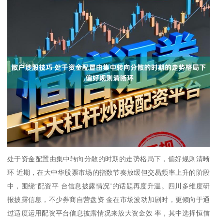
处于资金配置由集中转向分散的时期的走势格局下，偏好规则清晰
环 近期，在大中华股票市场的指数节奏放缓但交易频率上升的阶段
中，围绕“配资平 台信息披露情况”的话题再度升温。四川多维度研
报披露信息，不少券商自营盘资 金在市场波动加剧时，更倾向于通
过适度运用配资平台信息披露情况来放大资金效 率，其中选择恒信