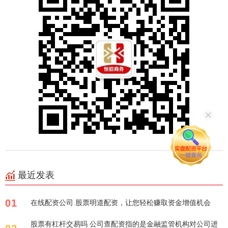
最近发表
01
在线配资公司 股票明道配资，让您轻松赚取资金增值机会
股票有杠杆交易吗 公司查配资指的是金融监管机构对公司进