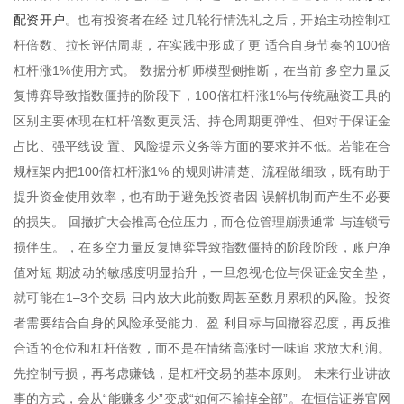
配资开户
。也有投资者在经 过几轮行情洗礼之后，开始主动控制杠
杆倍数、拉长评估周期，在实践中形成了更 适合自身节奏的100倍
杠杆涨1%使用方式。 数据分析师模型侧推断，在当前 多空力量反
复博弈导致指数僵持的阶段下，100倍杠杆涨1%与传统融资工具的
区别主要体现在杠杆倍数更灵活、持仓周期更弹性、但对于保证金
占比、强平线设 置、风险提示义务等方面的要求并不低。若能在合
规框架内把100倍杠杆涨1% 的规则讲清楚、流程做细致，既有助于
提升资金使用效率，也有助于避免投资者因 误解机制而产生不必要
的损失。 回撤扩大会推高仓位压力，而仓位管理崩溃通常 与连锁亏
损伴生。，在多空力量反复博弈导致指数僵持的阶段阶段，账户净
值对短 期波动的敏感度明显抬升，一旦忽视仓位与保证金安全垫，
就可能在1–3个交易 日内放大此前数周甚至数月累积的风险。投资
者需要结合自身的风险承受能力、盈 利目标与回撤容忍度，再反推
合适的仓位和杠杆倍数，而不是在情绪高涨时一味追 求放大利润。
先控制亏损，再考虑赚钱，是杠杆交易的基本原则。 未来行业讲故
事的方式，会从“能赚多少”变成“如何不输掉全部”。在恒信证券官网