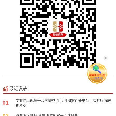
最近发表
专业网上配资平台有哪些 全天时期货直播平台，实时行情解
01
析及交
02
股票怎么杠杆 股票明道配资平仓线解析