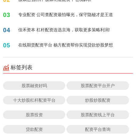
03
专业配资 公司查配资最怕曝光，保守隐秘才是王道
04
佳禾资本 杠杆配资连选京海，获取更多策略利润!
05
在线期货配资平台 杨方配资帮你实现贷款炒股梦想
标签列表
股票融资好吗
股票配资平台开户
十大炒股杠杆配资平台
炒股炒股配资
股票投资
股票配资线上平台
贷款配资
配资平台查询