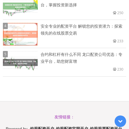
台，掌握投资新选择
250
4
安全专业的配资平台 解锁您的投资潜力：探索
领先的在线股票交易
233
5
合约和杠杆有什么不同 龙口配资公司优选：专
业平台，助您财富增
230
友情链接：
炒股配资开户_炒股配资官网开户_炒股股票配资平台
Powered by