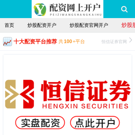
炒股
首页
炒股配资开户
炒股配资官网开户
十大配资平台推荐
恒信证券官网
共
100
+平台