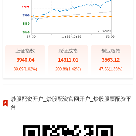
上证指数
深证成指
创业板指
3940.04
14311.01
3563.12
39.69
(1.02%)
200.89
(1.42%)
47.56
(1.35%)
炒股配资开户_炒股配资官网开户_炒股股票配资平
台